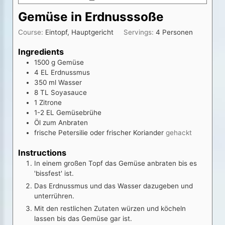
Gemüse in Erdnusssoße
Course:
Eintopf, Hauptgericht
Servings:
4
Personen
Ingredients
1500
g
Gemüse
4
EL
Erdnussmus
350
ml
Wasser
8
TL
Soyasauce
1
Zitrone
1-2
EL
Gemüsebrühe
Öl zum Anbraten
frische Petersilie oder frischer Koriander
gehackt
Instructions
In einem großen Topf das Gemüse anbraten bis es
'bissfest' ist.
Das Erdnussmus und das Wasser dazugeben und
unterrühren.
Mit den restlichen Zutaten würzen und köcheln
lassen bis das Gemüse gar ist.