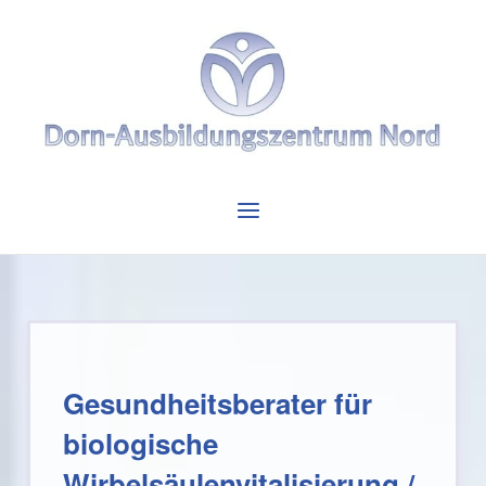
Skip
to
Home
content
Menu
Gesundheitsberater für
biologische
Wirbelsäulenvitalisierung /