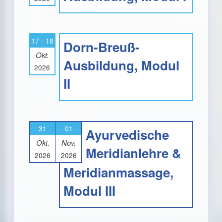
17 - 18
Dorn-Breuß-
Okt.
Ausbildung, Modul
2026
II
31
01
Ayurvedische
Okt.
Nov.
Meridianlehre &
2026
2026
Meridianmassage,
Modul III