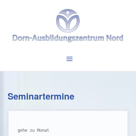
Skip
to
Home
content
Menu
Seminartermine
gehe zu Monat