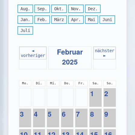
Aug.
Sep.
Okt.
Nov.
Dez.
Jan.
Feb.
März
Apr.
Mai
Juni
Juli
Februar
◄
nächster
vorheriger
►
2025
Mo.
Di.
Mi.
Do.
Fr.
Sa.
So.
1
2
3
4
5
6
7
8
9
10
11
12
13
14
15
16