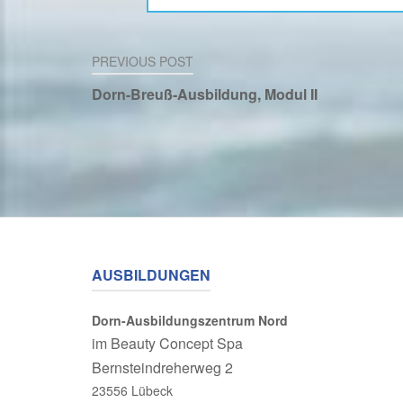
Beitragsnavigation
PREVIOUS POST
Dorn-Breuß-Ausbildung, Modul II
AUSBILDUNGEN
Dorn-Ausbildungszentrum Nord
im
Beauty Concept Spa
Bernsteindreherweg 2
23556 Lübeck