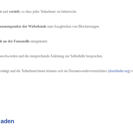
zt
und
vertieft
, so dass jeder Teilnehmer sie beherrscht.
exzonenpunkte der Wirbelsäule
zum Ausgleichen von Blockierungen.
e an der Fontanelle
energetisiert.
eschwerden und die entsprechende Anleitung zur Selbsthilfe besprochen.
stätigt und die Teilnehmer/innen können sich im Dornanwenderverzeichniss (
dornfinder.org
) 
laden