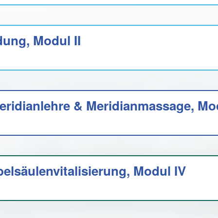
ung, Modul II
ridianlehre & Meridianmassage, Modu
lsäulenvitalisierung, Modul IV