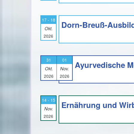
17 - 18
Dorn-Breuß-Ausbild
Okt.
2026
31
01
Ayurvedische Me
Okt.
Nov.
2026
2026
14 - 15
Ernährung und Wirbe
Nov.
2026