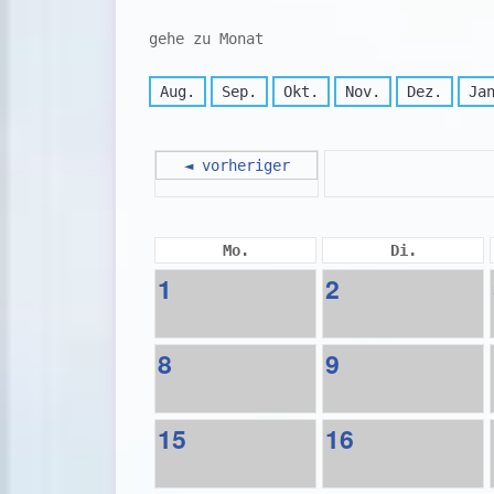
gehe zu Monat
Aug.
Sep.
Okt.
Nov.
Dez.
Ja
◄ vorheriger
Mo.
Di.
1
2
8
9
15
16