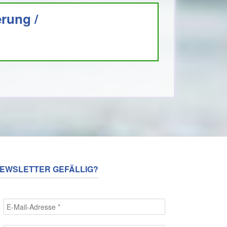
erung /
EWSLETTER GEFÄLLIG?