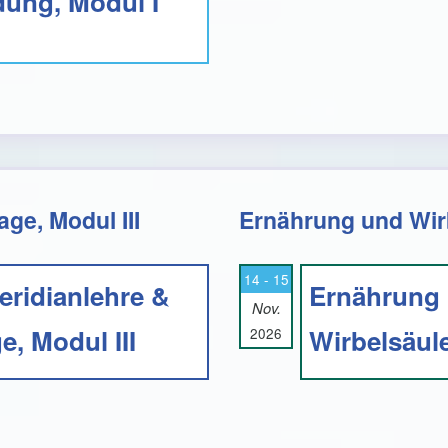
ung, Modul I
ge, Modul III
Ernährung und Wirb
14 - 15
ridianlehre &
Ernährung
Nov.
, Modul III
Wirbelsäule
2026