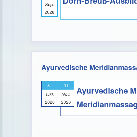
Dorn-Breuß-Ausbild
Sep.
2026
Ayurvedische Meridianmassa
31
01
Ayurvedische Me
Okt.
Nov.
Meridianmassage
2026
2026