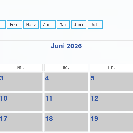
n.
Feb.
März
Apr.
Mai
Juni
Juli
Juni 2026
Mi.
Do.
Fr.
3
4
5
10
11
12
17
18
19