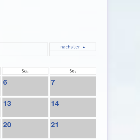
nächster ►
Sa.
So.
6
7
13
14
20
21